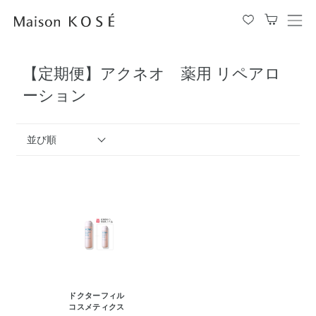
メ
ニ
ュ
【定期便】アクネオ 薬用 リペアロ
ー
を
ーション
開
閉
す
並び順
る
ドクターフィル
コスメティクス