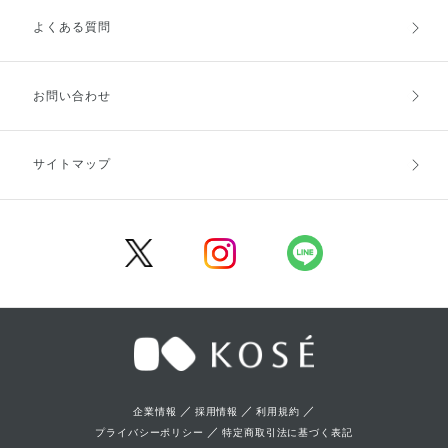
よくある質問
ご利用ガイドトップ
ご注文方法
お支払方法
送料・配送
お問い合わせ
キャンセル・返品・交換
ポイント・クーポン
サイトマップ
定期お届け便
商品レビュー
会員登録
／
／
／
企業情報
採用情報
利用規約
／
プライバシーポリシー
特定商取引法に基づく表記