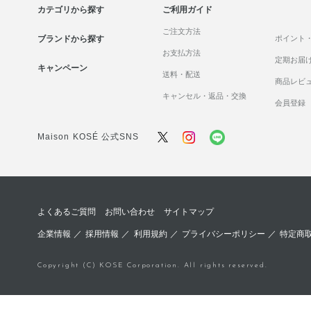
カテゴリから探す
ご利用ガイド
ご注文方法
ブランドから探す
ポイント
お支払方法
定期お届
キャンペーン
送料・配送
商品レビ
キャンセル・返品・交換
会員登録
Maison KOSÉ 公式SNS
よくあるご質問
お問い合わせ
サイトマップ
企業情報
／
採用情報
／
利用規約
／
プライバシーポリシー
／
特定商
Copyright (C) KOSE Corporation. All rights reserved.