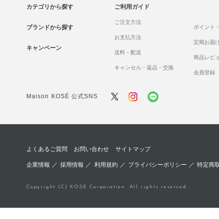
カテゴリから探す
ご利用ガイド
ご注文方法
ブランドから探す
ポイント
お支払方法
定期お届
キャンペーン
送料・配送
商品レビ
キャンセル・返品・交換
会員登録
Maison KOSÉ 公式SNS
よくあるご質問
お問い合わせ
サイトマップ
企業情報
／
採用情報
／
利用規約
／
プライバシーポリシー
／
特定商
Copyright (C) KOSE Corporation. All rights reserved.