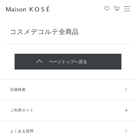
メ
ニ
ュ
コスメデコルテ全商品
ー
を
開
閉
す
ページトップへ戻る
る
店舗検索
ご利用ガイド
よくある質問
ご利用ガイドトップ
ご注文方法