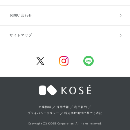
お支払方法
送料・配送
お問い合わせ
キャンセル・返品・交換
ポイント・クーポン
サイトマップ
定期お届け便
商品レビュー
会員登録
／
／
／
企業情報
採用情報
利用規約
／
プライバシーポリシー
特定商取引法に基づく表記
Copyright (C) KOSE Corporation. All rights reserved.