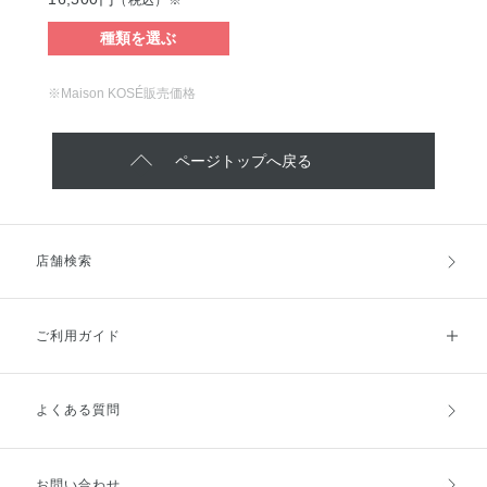
（税込）※
種類を選ぶ
※Maison KOSÉ販売価格
ページトップへ戻る
店舗検索
ご利用ガイド
よくある質問
ご利用ガイドトップ
ご注文方法
お支払方法
送料・配送
お問い合わせ