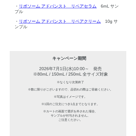
・
リポソーム アドバンスト リペアセラム
6mL サン
プル
・
リポソーム アドバンスト リペアクリーム
10g サ
ンプル
キャンペーン期間
2026年7月1日(水)10:00～ 発売
※80mL / 150mL / 250mL 全サイズ対象
※なくなり次第終了
※数に限りがございますので、品切れの際はご容赦ください。
※写真はイメージです。
※1回のご注文につき1点までとなります。
※カートの画面で選択を外された場合、
サンプルが付与されません。
ご注意ください。