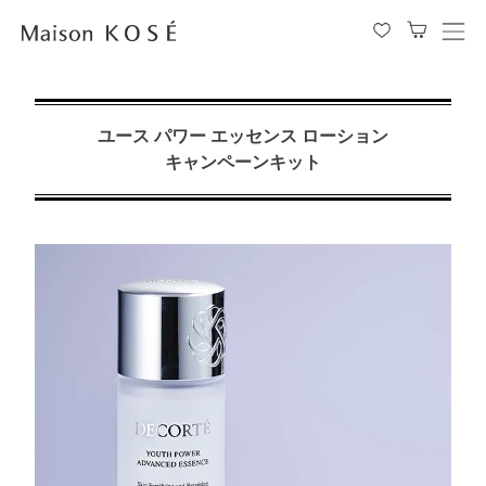
メ
ニ
ュ
ー
を
ユース パワー エッセンス ローション
開
キャンペーンキット
閉
す
る