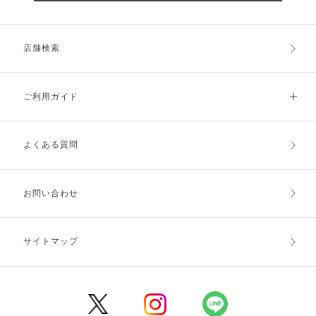
店舗検索
ご利用ガイド
よくある質問
ご利用ガイドトップ
ご注文方法
お支払方法
送料・配送
お問い合わせ
キャンセル・返品・交換
ポイント・クーポン
サイトマップ
定期お届け便
商品レビュー