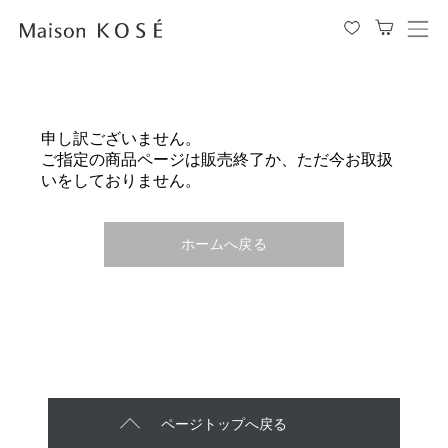
メ
ニ
ュ
ー
を
申し訳ございません。
開
ご指定の商品ページは販売終了か、ただ今お取扱
閉
いをしておりません。
す
る
ホームへ戻る
ページトップへ戻る