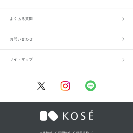
よくある質問
ご利用ガイドトップ
ご注文方法
お支払方法
送料・配送
お問い合わせ
キャンセル・返品・交換
ポイント・クーポン
サイトマップ
定期お届け便
商品レビュー
会員登録
／
／
／
企業情報
採用情報
利用規約