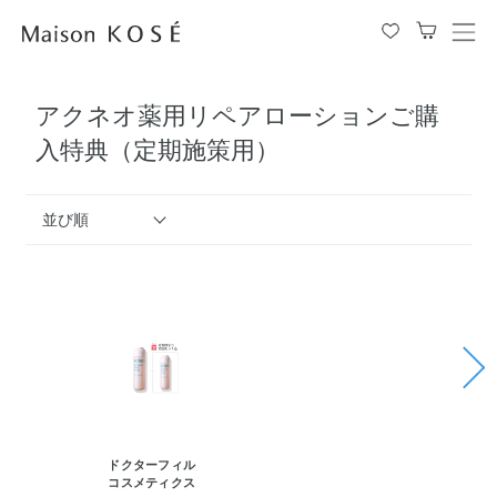
メ
ニ
ュ
アクネオ薬用リペアローションご購
ー
を
入特典（定期施策用）
開
閉
す
並び順
る
ドクターフィル
ドク
コスメティクス
コス