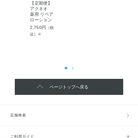
【定期便】
【定
アクネオ
ア
薬用 リペア
薬用
ローション
アロ
ン（
2,750円
（税
別価
込）※
2,7
込）
ページトップへ戻る
店舗検索
ご利用ガイド