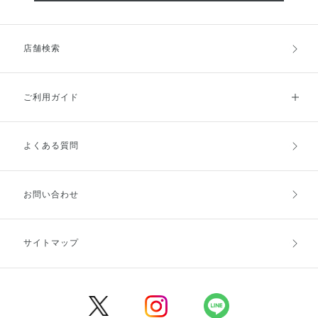
店舗検索
ご利用ガイド
よくある質問
ご利用ガイドトップ
ご注文方法
お支払方法
送料・配送
お問い合わせ
キャンセル・返品・交換
ポイント・クーポン
サイトマップ
定期お届け便
商品レビュー