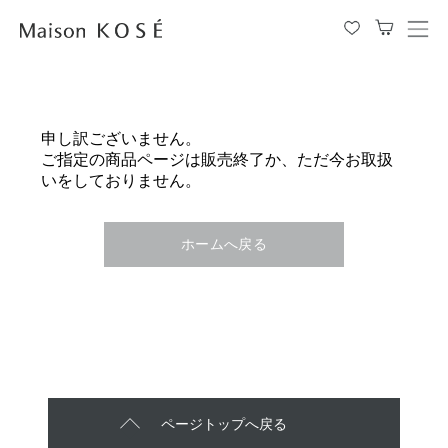
メ
ニ
ュ
ー
を
申し訳ございません。
開
ご指定の商品ページは販売終了か、ただ今お取扱
閉
いをしておりません。
す
る
ホームへ戻る
ページトップへ戻る