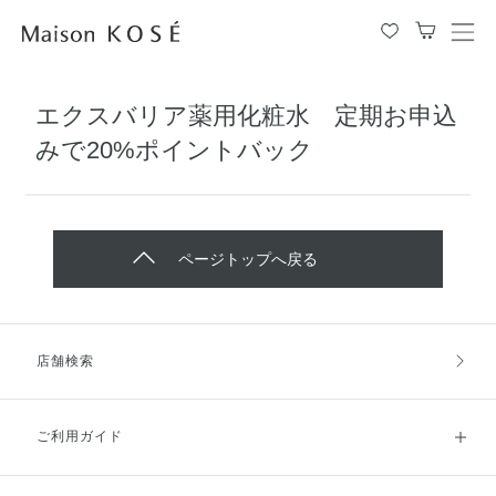
メ
ニ
ュ
エクスバリア薬用化粧水 定期お申込
ー
を
みで20%ポイントバック
開
閉
す
る
ページトップへ戻る
店舗検索
ご利用ガイド