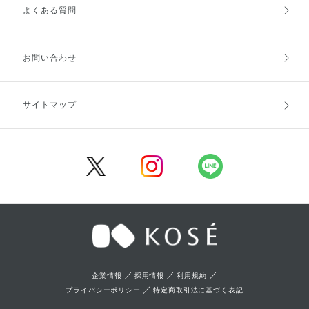
よくある質問
ご利用ガイドトップ
ご注文方法
お支払方法
送料・配送
お問い合わせ
キャンセル・返品・交換
ポイント・クーポン
サイトマップ
定期お届け便
商品レビュー
会員登録
／
／
／
企業情報
採用情報
利用規約
／
プライバシーポリシー
特定商取引法に基づく表記