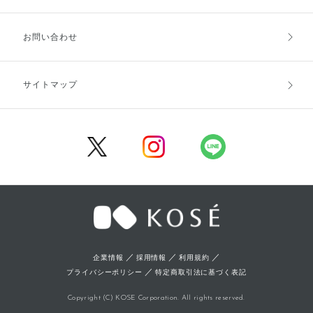
お支払方法
送料・配送
お問い合わせ
キャンセル・返品・交換
ポイント・クーポン
サイトマップ
定期お届け便
商品レビュー
会員登録
／
／
／
企業情報
採用情報
利用規約
／
プライバシーポリシー
特定商取引法に基づく表記
Copyright (C) KOSE Corporation. All rights reserved.