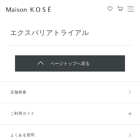
メ
ニ
ュ
エクスバリアトライアル
ー
を
開
閉
す
ページトップへ戻る
る
店舗検索
ご利用ガイド
よくある質問
ご利用ガイドトップ
ご注文方法