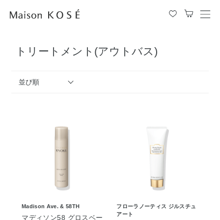
メ
ニ
ュ
トリートメント(アウトバス)
ー
を
開
閉
並び順
す
る
Madison Ave. & 58TH
フローラノーティス ジルスチュ
アート
マディソン58 グロスベー