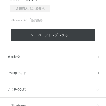
（税込）※
現在購入頂けません
※Maison KOSÉ販売価格
ページトップへ戻る
店舗検索
ご利用ガイド
よくある質問
ご利用ガイドトップ
ご注文方法
お支払方法
送料・配送
お問い合わせ