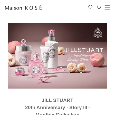
メ
ニ
ュ
ー
を
開
閉
す
る
JILL STUART
20th Anniversary - Story III -
Monthly Collection