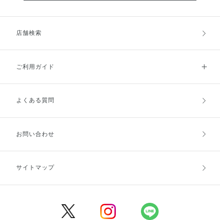
店舗検索
ご利用ガイド
よくある質問
ご利用ガイドトップ
ご注文方法
お支払方法
送料・配送
お問い合わせ
キャンセル・返品・交換
ポイント・クーポン
サイトマップ
定期お届け便
商品レビュー