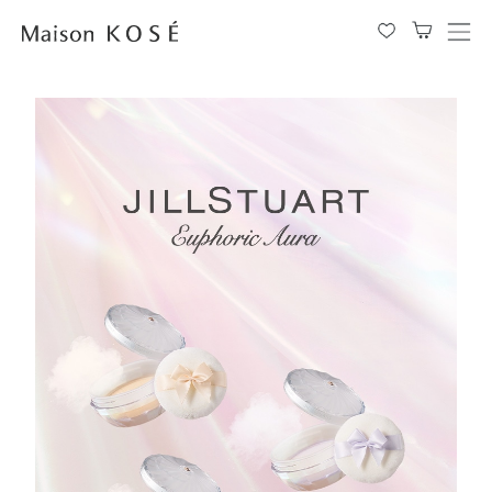
メ
ニ
ュ
ー
を
開
閉
す
る