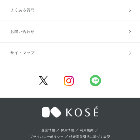
よくある質問
ご利用ガイドトップ
ご注文方法
お支払方法
送料・配送
お問い合わせ
キャンセル・返品・交換
ポイント・クーポン
サイトマップ
定期お届け便
商品レビュー
会員登録
／
／
／
企業情報
採用情報
利用規約
／
プライバシーポリシー
特定商取引法に基づく表記