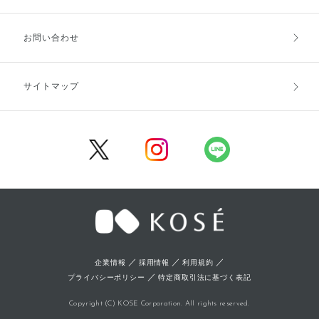
お支払方法
送料・配送
お問い合わせ
キャンセル・返品・交換
ポイント・クーポン
サイトマップ
定期お届け便
商品レビュー
会員登録
／
／
／
企業情報
採用情報
利用規約
／
プライバシーポリシー
特定商取引法に基づく表記
Copyright (C) KOSE Corporation. All rights reserved.