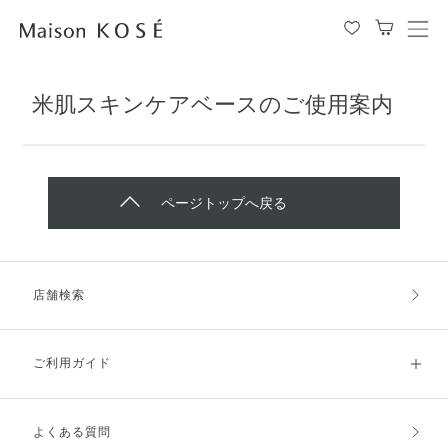
メ
ニ
ュ
米肌スキンケアベースのご使用案内
ー
を
開
閉
す
ページトップへ戻る
る
店舗検索
ご利用ガイド
よくある質問
ご利用ガイドトップ
ご注文方法