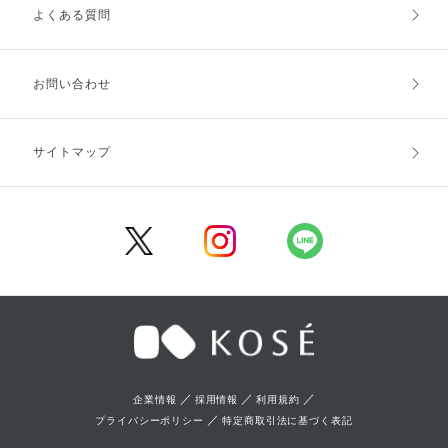
よくある質問
ご利用ガイドトップ
ご注文方法
お支払方法
送料・配送
お問い合わせ
キャンセル・返品・交換
ポイント・クーポン
サイトマップ
定期お届け便
商品レビュー
会員登録
／
／
／
企業情報
採用情報
利用規約
／
プライバシーポリシー
特定商取引法に基づく表記