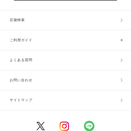
店舗検索
ご利用ガイド
よくある質問
ご利用ガイドトップ
ご注文方法
お支払方法
送料・配送
お問い合わせ
キャンセル・返品・交換
ポイント・クーポン
サイトマップ
定期お届け便
商品レビュー