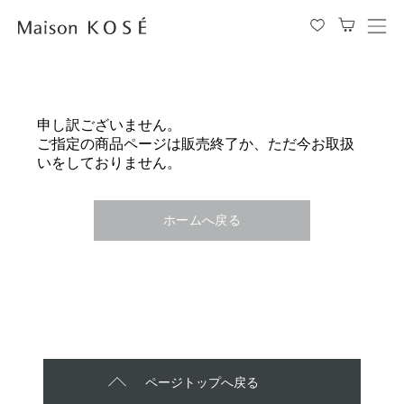
メ
ニ
ュ
ー
を
申し訳ございません。
開
ご指定の商品ページは販売終了か、ただ今お取扱
閉
いをしておりません。
す
る
ホームへ戻る
ページトップへ戻る