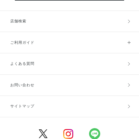
店舗検索
ご利用ガイド
よくある質問
ご利用ガイドトップ
ご注文方法
お支払方法
送料・配送
お問い合わせ
キャンセル・返品・交換
ポイント・クーポン
サイトマップ
定期お届け便
商品レビュー