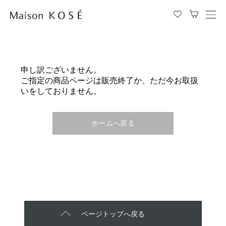
メ
ニ
ュ
ー
を
申し訳ございません。
開
ご指定の商品ページは販売終了か、ただ今お取扱
閉
いをしておりません。
す
る
ホームへ戻る
ページトップへ戻る