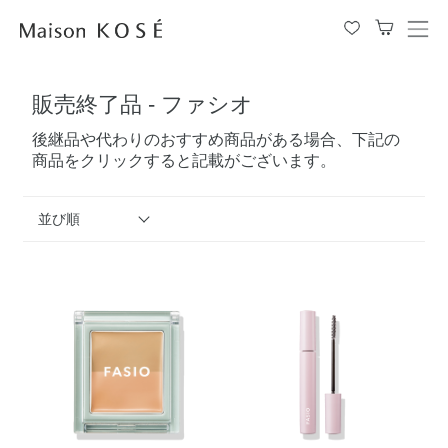
メ
ニ
ュ
販売終了品 - ファシオ
ー
を
後継品や代わりのおすすめ商品がある場合、下記の
開
商品をクリックすると記載がございます。
閉
す
る
並び順