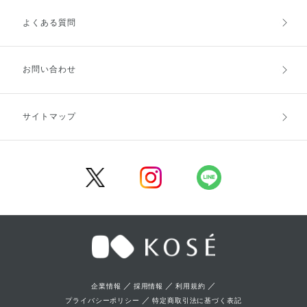
よくある質問
ご利用ガイドトップ
ご注文方法
お支払方法
送料・配送
お問い合わせ
キャンセル・返品・交換
ポイント・クーポン
サイトマップ
定期お届け便
商品レビュー
会員登録
／
／
／
企業情報
採用情報
利用規約
／
プライバシーポリシー
特定商取引法に基づく表記