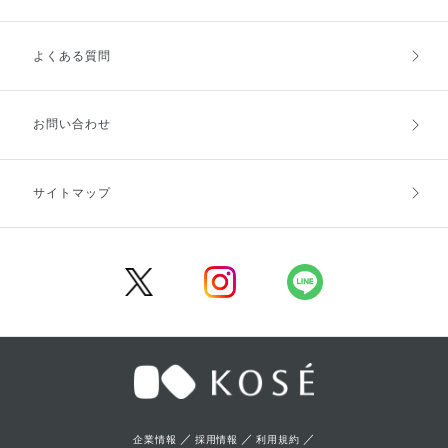
よくある質問
ご利用ガイドトップ
ご注文方法
お支払方法
送料・配送
お問い合わせ
キャンセル・返品・交換
ポイント・クーポン
サイトマップ
定期お届け便
商品レビュー
会員登録
／
／
／
企業情報
採用情報
利用規約