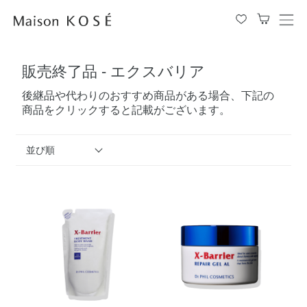
メ
ニ
ュ
販売終了品 - エクスバリア
ー
を
後継品や代わりのおすすめ商品がある場合、下記の
開
商品をクリックすると記載がございます。
閉
す
る
並び順