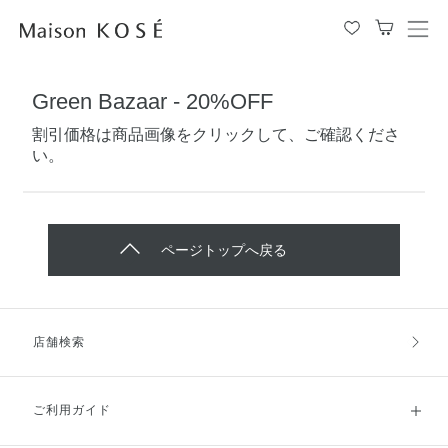
メ
ニ
ュ
Green Bazaar - 20%OFF
ー
を
割引価格は商品画像をクリックして、ご確認くださ
開
い。
閉
す
る
ページトップへ戻る
店舗検索
ご利用ガイド