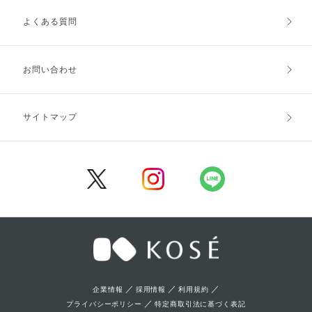
よくある質問
ご利用ガイドトップ
ご注文方法
お支払方法
送料・配送
お問い合わせ
キャンセル・返品・交換
ポイント・クーポン
サイトマップ
定期お届け便
商品レビュー
会員登録
／
／
／
企業情報
採用情報
利用規約
／
プライバシーポリシー
特定商取引法に基づく表記