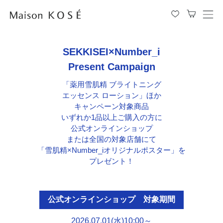
メ
ニ
ュ
SEKKISEI×Number_i
ー
を
Present Campaign
開
閉
「薬用雪肌精 ブライトニング
す
エッセンス ローション」ほか
る
キャンペーン対象商品
いずれか1品以上ご購入の方に
公式オンラインショップ
または全国の対象店舗にて
「雪肌精×Number_iオリジナルポスター」を
プレゼント！
公式オンラインショップ 対象期間
2026.07.01(水)10:00～