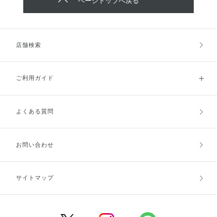
ページトップへ戻る
店舗検索
ご利用ガイド
よくある質問
ご利用ガイドトップ
ご注文方法
お支払方法
送料・配送
お問い合わせ
キャンセル・返品・交換
ポイント・クーポン
サイトマップ
定期お届け便
商品レビュー