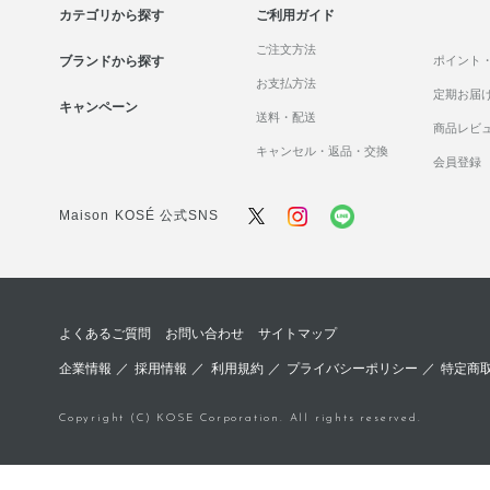
カテゴリから探す
ご利用ガイド
ご注文方法
ブランドから探す
ポイント
お支払方法
定期お届
キャンペーン
送料・配送
商品レビ
キャンセル・返品・交換
会員登録
Maison KOSÉ 公式SNS
よくあるご質問
お問い合わせ
サイトマップ
企業情報
／
採用情報
／
利用規約
／
プライバシーポリシー
／
特定商
Copyright (C) KOSE Corporation. All rights reserved.