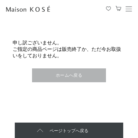
メ
ニ
ュ
ー
を
申し訳ございません。
開
ご指定の商品ページは販売終了か、ただ今お取扱
閉
いをしておりません。
す
る
ホームへ戻る
ページトップへ戻る