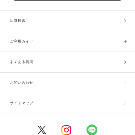
店舗検索
ご利用ガイド
よくある質問
ご利用ガイドトップ
ご注文方法
お支払方法
送料・配送
お問い合わせ
キャンセル・返品・交換
ポイント・クーポン
サイトマップ
定期お届け便
商品レビュー