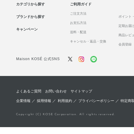
カテゴリから探す
ご利用ガイド
ご注文方法
ブランドから探す
ポイント
お支払方法
定期お届
キャンペーン
送料・配送
商品レビ
キャンセル・返品・交換
会員登録
Maison KOSÉ 公式SNS
よくあるご質問
お問い合わせ
サイトマップ
企業情報
／
採用情報
／
利用規約
／
プライバシーポリシー
／
特定商
Copyright (C) KOSE Corporation. All rights reserved.