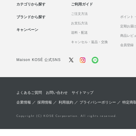
カテゴリから探す
ご利用ガイド
ご注文方法
ブランドから探す
ポイント
お支払方法
定期お届
キャンペーン
送料・配送
商品レビ
キャンセル・返品・交換
会員登録
Maison KOSÉ 公式SNS
よくあるご質問
お問い合わせ
サイトマップ
企業情報
／
採用情報
／
利用規約
／
プライバシーポリシー
／
特定商
Copyright (C) KOSE Corporation. All rights reserved.