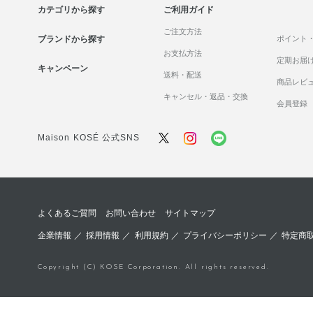
カテゴリから探す
ご利用ガイド
ご注文方法
ブランドから探す
ポイント
お支払方法
定期お届
キャンペーン
送料・配送
商品レビ
キャンセル・返品・交換
会員登録
Maison KOSÉ 公式SNS
よくあるご質問
お問い合わせ
サイトマップ
企業情報
／
採用情報
／
利用規約
／
プライバシーポリシー
／
特定商
Copyright (C) KOSE Corporation. All rights reserved.