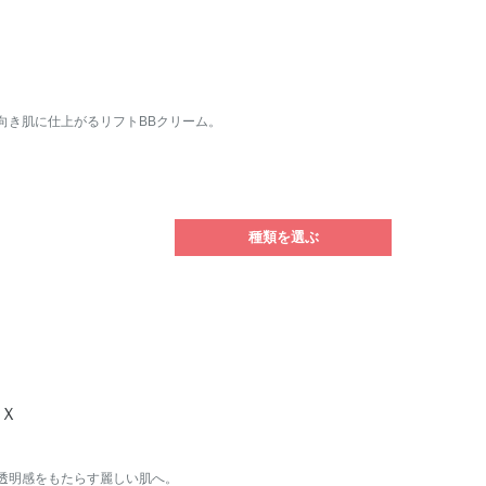
向き肌に仕上がるリフトBBクリーム。
種類を選ぶ
ＥＸ
透明感をもたらす麗しい肌へ。