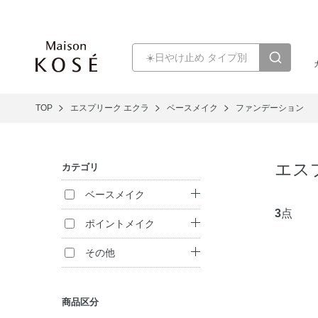
TOP
エスプリーク エクラ
ベースメイク
ファンデーション
エス
カテゴリ
ベースメイク
3
点
ファンデーション
ポイントメイク
化粧下地
口紅・リキッドル
その他
ージュ
フェイスパウダー
化粧雑貨
商品区分