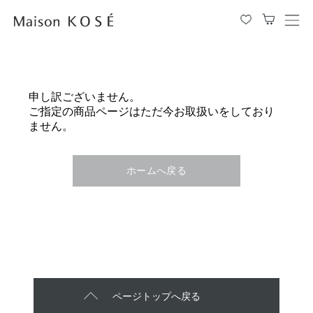
メ
ニ
ュ
ー
を
申し訳ございません。
開
ご指定の商品ページはただ今お取扱いをしており
閉
ません。
す
る
ホームへ戻る
ページトップへ戻る