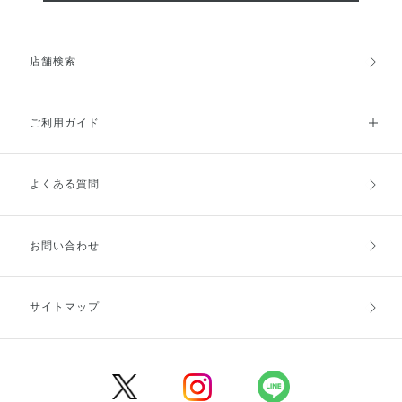
店舗検索
ご利用ガイド
よくある質問
ご利用ガイドトップ
ご注文方法
お支払方法
送料・配送
お問い合わせ
キャンセル・返品・交換
ポイント・クーポン
サイトマップ
定期お届け便
商品レビュー