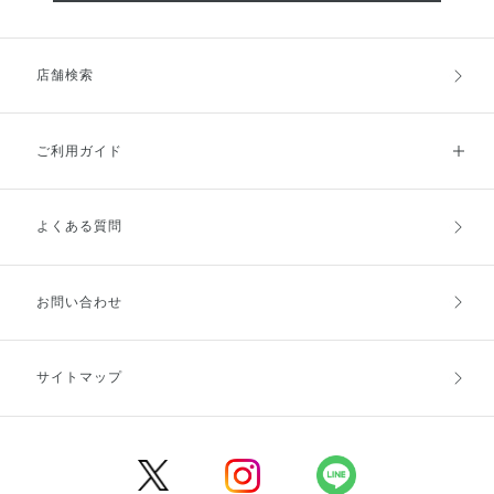
店舗検索
ご利用ガイド
よくある質問
ご利用ガイドトップ
ご注文方法
お支払方法
送料・配送
お問い合わせ
キャンセル・返品・交換
ポイント・クーポン
サイトマップ
定期お届け便
商品レビュー