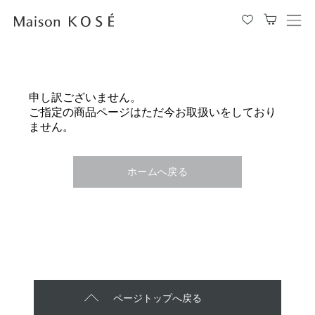
メ
ニ
ュ
ー
を
申し訳ございません。
開
ご指定の商品ページはただ今お取扱いをしており
閉
ません。
す
る
ホームへ戻る
ページトップへ戻る