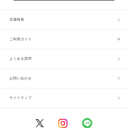
店舗検索
ご利用ガイド
よくある質問
ご利用ガイドトップ
ご注文方法
お支払方法
送料・配送
お問い合わせ
キャンセル・返品・交換
ポイント・クーポン
サイトマップ
定期お届け便
商品レビュー