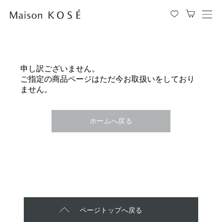
メ
ニ
ュ
ー
を
申し訳ございません。
開
ご指定の商品ページはただ今お取扱いをしており
閉
ません。
す
る
ホームへ戻る
ページトップへ戻る