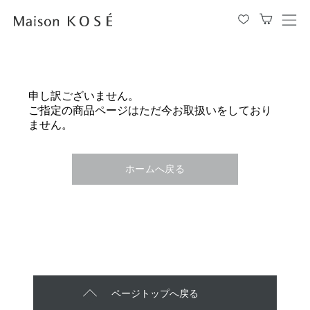
メ
ニ
ュ
ー
を
申し訳ございません。
開
ご指定の商品ページはただ今お取扱いをしており
閉
ません。
す
る
ホームへ戻る
ページトップへ戻る