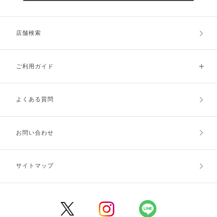
店舗検索
ご利用ガイド
よくある質問
ご利用ガイドトップ
ご注文方法
お支払方法
送料・配送
お問い合わせ
キャンセル・返品・交換
ポイント・クーポン
サイトマップ
定期お届け便
商品レビュー