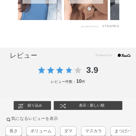
powered by
レビュー
3.9
10
レビュー件数：
件
絞り込み
表示：新しい順
気になるレビューを表示
長さ
ボリューム
ダマ
マスカラ
まつげバチ