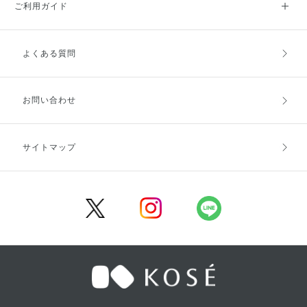
ご利用ガイド
よくある質問
ご利用ガイドトップ
ご注文方法
お支払方法
送料・配送
お問い合わせ
キャンセル・返品・交換
ポイント・クーポン
サイトマップ
定期お届け便
商品レビュー
会員登録