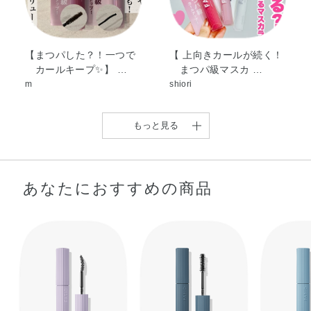
タン・セテス－25・タルク・ヒドロキシエチルセルロー
ス・ポリアクリル酸Na・ポリビニルアルコール・マイクロ
クリスタリンワックス・ミネラルオイル・ラウリル硫酸
Na・ラウレス－21・ラウロイルリシン・デヒドロ酢酸
【まつパした？！一つで
【 上向きカールが続く！
カールキープ✨】 …
まつパ級マスカ …
Na・フェノキシエタノール・メチルパラベン・酸化鉄
m
shiori
もっと見る
あなたにおすすめの商品
【まつパをかけたような
【どんなまつ毛も盛れ
驚きのカールアップ …
る！！！“まつぱ級美
…
taetae
Nao