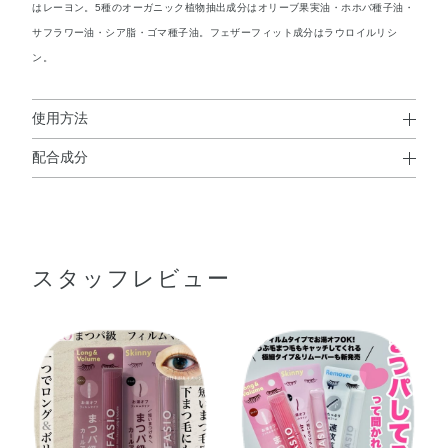
はレーヨン。5種のオーガニック植物抽出成分はオリーブ果実油・ホホバ種子油・
サフラワー油・シア脂・ゴマ種子油。フェザーフィット成分はラウロイルリシ
ン。
使用方法
配合成分
使用方法
水・（アクリレーツ／アクリル酸エチルヘキシル）コポリ
●まつ毛を持ち上げるように塗布します。
マー・（アクリレーツ／VA）コポリマー・キャンデリラロ
※落とすときは、ぬるま湯をしばらくなじませ、指先でまつ毛をや
さしくなでるようにしてください。
ウ・BG・エタノール・レーヨン・水添アビエチン酸グリセ
スタッフレビュー
リル・ミツロウ・ステアリン酸・セテアリルアルコール・
TEA・パラフィン・イソステアリン酸デキストリン・ステ
アリン酸グリセリル（SE）・ポリステアリン酸スクロー
ス・ポリソルベート80・オリーブ果実油・ゴマ種子油・サ
フラワー油・シア脂・ホホバ種子油・EDTA－2Na・PEG
－20ソルビタンココエート・アクリレーツコポリマー・シ
メチコン・シリカ・スクワラン・セスキオレイン酸ソルビ