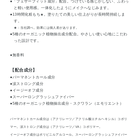
●「フェザーフィット成分」配合。つけている感じがしない、ふわっ
と軽い使用感。一体化したようにメイクへなじみます。
●13時間化粧もち
。塗りたての美しい仕上がりが長時間持続しま
★
す。
★：当社調べ。効果には個人差があります。
●5種のオーガニック植物抽出成分配合。やさしい使い心地にこだわ
った設計です。
●無香料
【配合成分】
●パーマネントカール成分
●涙ストロング成分
●イージーオフ成分
●スーパーロングラッシュファイバー
●5種のオーガニック植物抽出成分・スクワラン（エモリエント）
パーマネントカール成分は（アクリレーツ／アクリル酸エチルヘキシル）コポリ
マー。涙ストロング成分は（アクリレーツ／VA）コポリマー。
イージーオフ成分はポリビニルアルコール。スーパーロングラッシュファイバー