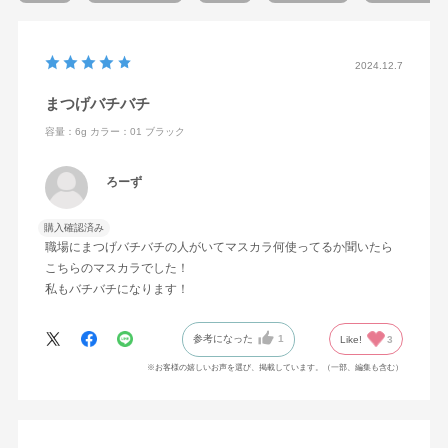
2024.12.7
まつげバチバチ
容量：6g
カラー：01 ブラック
ろーず
購入確認済み
職場にまつげバチバチの人がいてマスカラ何使ってるか聞いたら
こちらのマスカラでした！
私もバチバチになります！
参考になった
1
Like!
3
※お客様の嬉しいお声を選び、掲載しています。（一部、編集も含む）