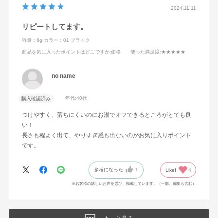
2024.11.11
リピートしてます。
容量：6g
カラー：01 ブラック
商品を気に入ったポイントはどこですか
:価格
使った満足度
:★★★★★
no name
年代:
40代
購入確認済み
つけやすく、落ちにくいのにお湯でオフできるところがとても良
い！
長さも程よく出て、やりすぎ感も出ないのがお気に入りポイント
です。
参考になった
1
Like!
4
※お客様の嬉しいお声を選び、掲載しています。（一部、編集も含む）