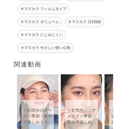
＃マスカラ フィルムタイプ
＃マスカラ ボリューム
＃マスカラ 1日持続
＃マスカラ にじみにくい
＃マスカラ やさしい使い心地
関連動画
＜お出かけメイ
＜女性向けツヤ
＜耐久垢
ク＞季節・気分
メイク＞季節・
イク＞季
で楽しめるト...
気分で楽しめ...
分で楽しめ