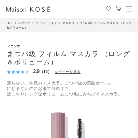
メ
ニ
TOP
ファシオ
ポイントメイク
マスカラ
まつパ級 フィルム マスカラ （ロング
ュ
＆ボリューム）
ー
を
開
ファシオ
閉
まつパ級 フィルム マスカラ （ロング
す
＆ボリューム）
る
3.9
（10）
レビューを見る
落ちない、即戦力マスカラ。まつパ級の美曲カール。
にじまないのにお湯で簡単オフ。
ぱっちりロングなボリュームまつ毛にみちびくマスカラ。