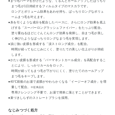
●まつ毛パーマをかけたような、くるんとカールアップしたぱっちり
まつ毛が1日持続するフィルムタイプのマスカラです。
ロングとボリューム効果をあわせ持ち、ぱっちりロングなボリュ
ームまつ毛を叶えます。
●糸を引くような成分を配合したベースに、さらにロング効果を底上
げする「スーパーロングラッシュファイバー」をたっぷり配合。
塗り重ねるほどにぐんぐんロング効果を発揮し、自まつ毛が美し
く伸びたようなぱっちりロングなまつ毛を実現します。
●涙に強い皮膜を形成する「涙ストロング成分」を配合。
時間が経ってもにじみにくく、塗りたての美しい仕上がりが持続
します。
●かたい皮膜を形成する「パーマネントカール成分」を高配合するこ
とにより、しっかりカールをロック。
時間が経ってもまつ毛が下がりにくく、塗りたてのカールアップ
まつ毛をキープします。
●40℃前後のお湯で皮膜がやわらかくなる「イージーオフ成分」を増
量して配合。
※従来品比
専用クレンジング不要で、お湯で簡単に落とすことができます。
●束づきしらずのストレートブラシを採用。
なじみつづく処方