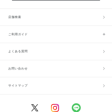
店舗検索
ご利用ガイド
よくある質問
ご利用ガイドトップ
ご注文方法
お支払方法
送料・配送
お問い合わせ
キャンセル・返品・交換
ポイント・クーポン
サイトマップ
定期お届け便
商品レビュー