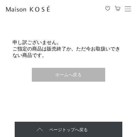
メ
ニ
ュ
ー
を
申し訳ございません。
開
ご指定の商品は販売終了か、ただ今お取扱いでき
閉
ない商品です。
す
る
ホームへ戻る
ページトップへ戻る