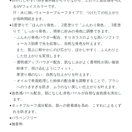
●日やけしやすい頬を紫外線から守りながら、ふわっと血色感を与え
るUVフェイスカラーです。
汗・水に強いウォータープルーフタイプで、つけたての仕上がり
が長時間続きます。
●1度塗りで「ほんのり発色」、2度塗りで「ふんわり発色」、3度塗
りで「しっかり発色」。簡単に好みの発色に調整できます。
・ふんわり発色パウダー配合。すりガラスのような高いソフトフ
ォーカス効果で光を拡散し、自然な発色を叶えます。
また、肌上に軽やかにのび広がり、ぼかしやすく、ふんわりと
した仕上がりを実現します。
・透明感アップパウダー配合。肌なじみがよく透明性が高い板状
粉体で、溶け込むようにフィット。
厚塗り感のない、自然な仕上がりを叶えます。
・オイルで表面処理した粉体の配合量を調整することで、ブラシ
へのつきすぎを防ぎ、ムラのない美しい仕上がりを叶えます。
●血色感パール配合。肌になじむ赤色パールが自然な血色感を演出し
ます。
●タッチプルーフ成分配合。肌への密着感を高め、こすれによるくず
れを防ぎます。
●パラベンフリー
●無香料