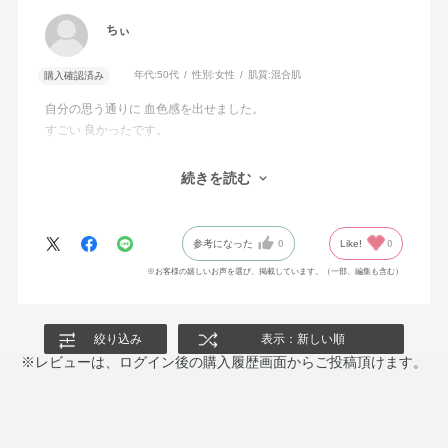
ちぃ
年代:
50代
性別:
女性
肌質:
混合肌
購入確認済み
自分の思う通りに 血色感を出せました。
すごい 良かったです。
ツヤ感タイプも購入しましたが 程良いツヤ感が 丁度良かったで
続きを読む
す。
参考になった
0
Like!
0
※お客様の嬉しいお声を選び、掲載しています。（一部、編集も含む）
絞り込み
表示：新しい順
※レビューは、ログイン後の購入履歴画面からご投稿頂けます。