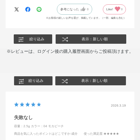
参考になった
0
Like!
0
※お客様の嬉しいお声を選び、掲載しています。（一部、編集も含む）
絞り込み
表示：新しい順
※レビューは、ログイン後の購入履歴画面からご投稿頂けます。
絞り込み
表示：新しい順
2026.3.19
失敗なし
容量：2.5g
カラー：04 モカピーチ
商品を気に入ったポイントはどこですか
:成分
使った満足度
:★★★★★