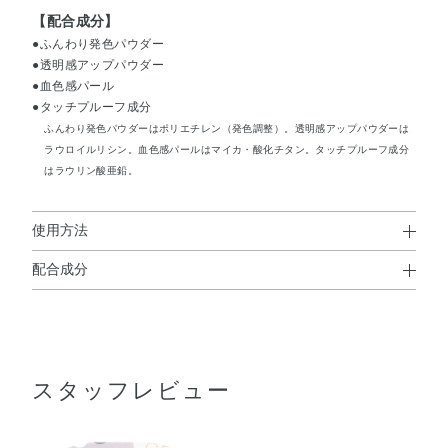
【配合成分】
●ふんわり発色パウダー
●透明感アップパウダー
●血色感パール
●タッチプルーフ成分
ふんわり発色パウダーはポリエチレン（発色調整）。透明感アップパウダーは
ラウロイルリシン。血色感パールはマイカ・酸化チタン。タッチプルーフ成分
はラウリン酸亜鉛。
使用方法
配合成分
使用方法
タルク・ポリエチレン・（フッ化／水酸化／酸化）／（Mg
●ブラシに適量をふくませ、手の甲でつき具合をみてから肌にぼかし
／K／ケイ素）・メトキシケイヒ酸エチルヘキシル・合成
てお使いください。
※他の紫外線防止効果のある化粧品と併用するとより効果的です。
フルオロフロゴパイト・ラウロイルリシン・窒化ホウ素・
スタッフレビュー
ジメチコン・合成ワックス・トコフェロール・BHT・ステ
アリン酸・ヘキサ（ヒドロキシステアリン酸／ステアリン
酸／ロジン酸）ジペンタエリスリチル・ミツロウ・ミネラ