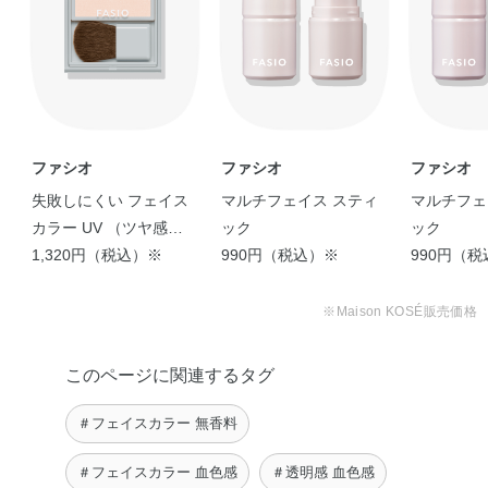
ファシオ
ファシオ
ファシオ
失敗しにくい フェイス
マルチフェイス スティ
マルチフェ
カラー UV （ツヤ感タ
ック
ック
イプ）
1,320円（税込）※
990円（税込）※
990円（
※Maison KOSÉ販売価格
このページに関連するタグ
＃フェイスカラー 無香料
＃フェイスカラー 血色感
＃透明感 血色感