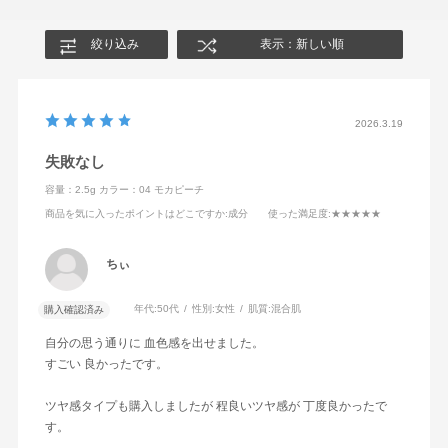
絞り込み
表示：新しい順
2026.3.19
失敗なし
容量：2.5g
カラー：04 モカピーチ
商品を気に入ったポイントはどこですか
:成分
使った満足度
:★★★★★
ちぃ
年代:
50代
性別:
女性
肌質:
混合肌
購入確認済み
自分の思う通りに 血色感を出せました。
すごい 良かったです。
ツヤ感タイプも購入しましたが 程良いツヤ感が 丁度良かったで
す。