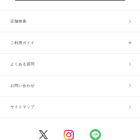
店舗検索
ご利用ガイド
よくある質問
ご利用ガイドトップ
ご注文方法
お支払方法
送料・配送
お問い合わせ
キャンセル・返品・交換
ポイント・クーポン
サイトマップ
定期お届け便
商品レビュー