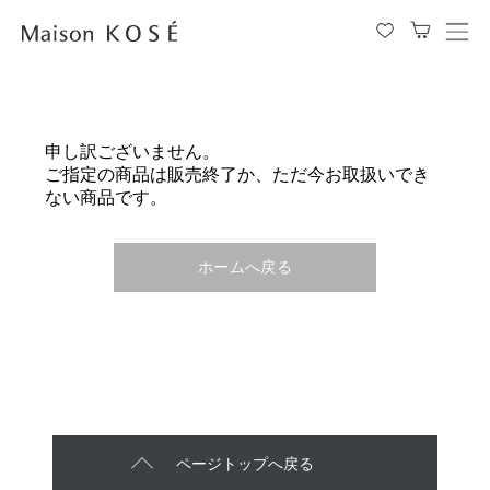
メ
ニ
ュ
ー
を
申し訳ございません。
開
ご指定の商品は販売終了か、ただ今お取扱いでき
閉
ない商品です。
す
る
ホームへ戻る
ページトップへ戻る