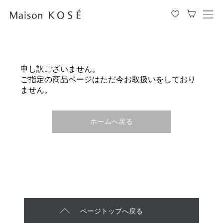
メ
ニ
ュ
ー
を
申し訳ございません。
開
ご指定の商品ページはただ今お取扱いをしており
閉
ません。
す
る
ホームへ戻る
ページトップへ戻る