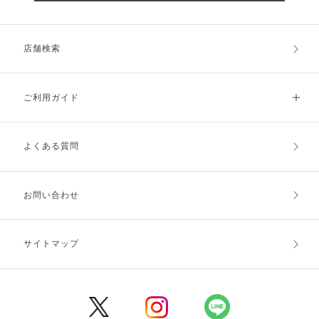
店舗検索
ご利用ガイド
よくある質問
ご利用ガイドトップ
ご注文方法
お支払方法
送料・配送
お問い合わせ
キャンセル・返品・交換
ポイント・クーポン
サイトマップ
定期お届け便
商品レビュー