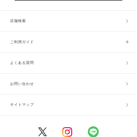
店舗検索
ご利用ガイド
よくある質問
ご利用ガイドトップ
ご注文方法
お支払方法
送料・配送
お問い合わせ
キャンセル・返品・交換
ポイント・クーポン
サイトマップ
定期お届け便
商品レビュー