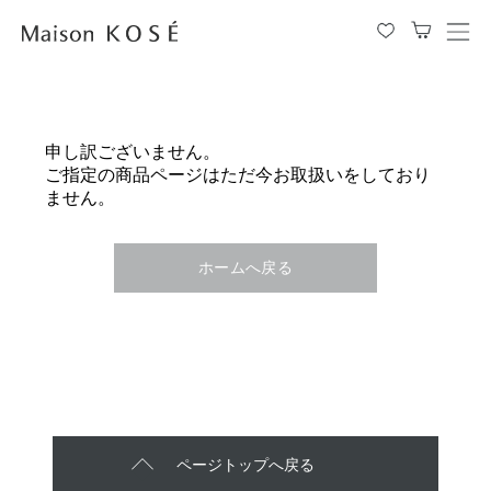
メ
ニ
ュ
ー
を
申し訳ございません。
開
ご指定の商品ページはただ今お取扱いをしており
閉
ません。
す
る
ホームへ戻る
ページトップへ戻る