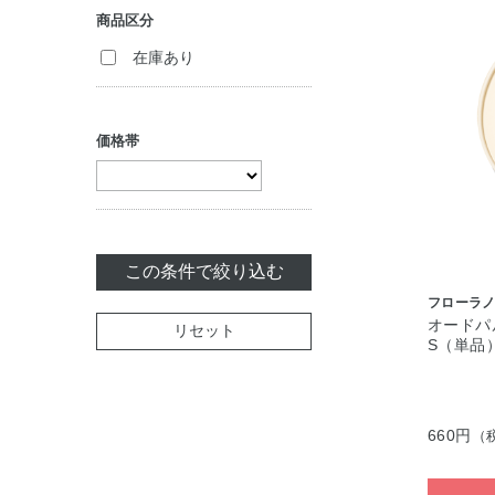
トリートメント
商品区分
（アウトバス）
入浴剤
化粧雑貨
在庫あり
ヘアスタイリング
ボディケア・制汗
料
セット商品
セット商品
価格帯
この条件で絞り込む
フローラノ
オードパ
リセット
S（単品
660円
（