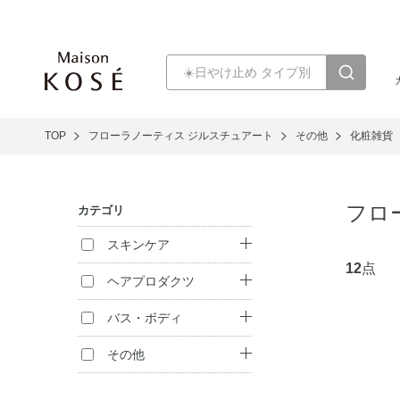
TOP
フローラノーティス ジルスチュアート
その他
化粧雑貨
フロ
カテゴリ
スキンケア
12
点
化粧水
ヘアプロダクツ
リップケア
シャンプー
バス・ボディ
トリートメント
ボディ洗浄料
その他
（インバス）
ハンドケア
フレグランス