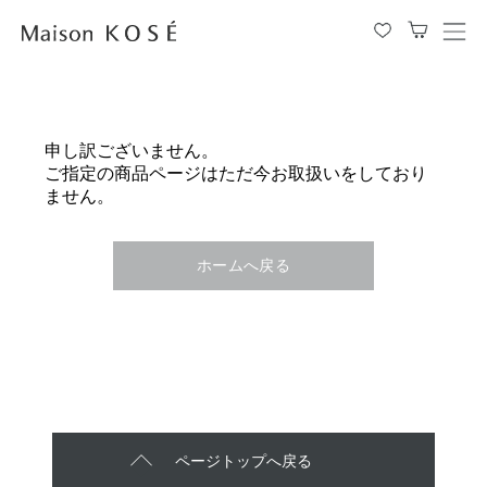
メ
ニ
ュ
ー
を
申し訳ございません。
開
ご指定の商品ページはただ今お取扱いをしており
閉
ません。
す
る
ホームへ戻る
ページトップへ戻る