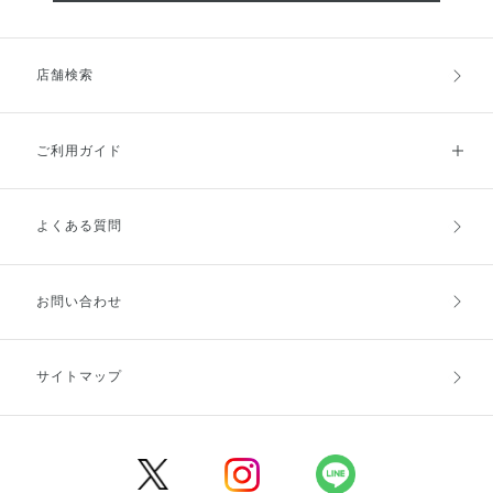
店舗検索
ご利用ガイド
よくある質問
ご利用ガイドトップ
ご注文方法
お支払方法
送料・配送
お問い合わせ
キャンセル・返品・交換
ポイント・クーポン
サイトマップ
定期お届け便
商品レビュー