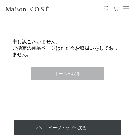
メ
ニ
ュ
ー
を
申し訳ございません。
開
ご指定の商品ページはただ今お取扱いをしており
閉
ません。
す
る
ホームへ戻る
ページトップへ戻る