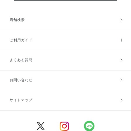
店舗検索
ご利用ガイド
よくある質問
ご利用ガイドトップ
ご注文方法
お支払方法
送料・配送
お問い合わせ
キャンセル・返品・交換
ポイント・クーポン
サイトマップ
定期お届け便
商品レビュー