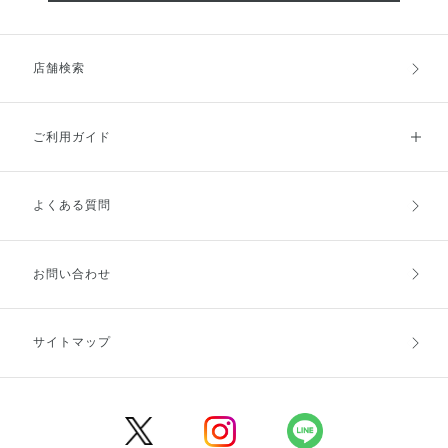
店舗検索
ご利用ガイド
よくある質問
ご利用ガイドトップ
ご注文方法
お支払方法
送料・配送
お問い合わせ
キャンセル・返品・交換
ポイント・クーポン
サイトマップ
定期お届け便
商品レビュー