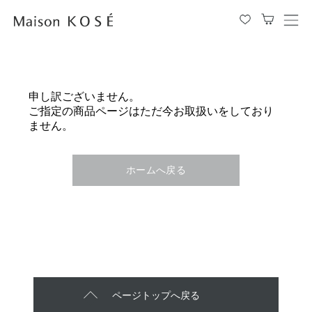
メ
ニ
ュ
ー
を
申し訳ございません。
開
ご指定の商品ページはただ今お取扱いをしており
閉
ません。
す
る
ホームへ戻る
ページトップへ戻る