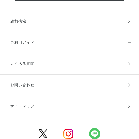
店舗検索
ご利用ガイド
よくある質問
ご利用ガイドトップ
ご注文方法
お支払方法
送料・配送
お問い合わせ
キャンセル・返品・交換
ポイント・クーポン
サイトマップ
定期お届け便
商品レビュー