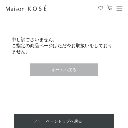
メ
ニ
ュ
ー
を
申し訳ございません。
開
ご指定の商品ページはただ今お取扱いをしており
閉
ません。
す
る
ホームへ戻る
ページトップへ戻る