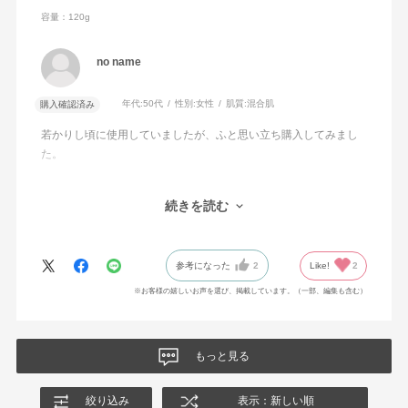
容量：120g
no name
年代:
50代
性別:
女性
肌質:
混合肌
購入確認済み
若かりし頃に使用していましたが、ふと思い立ち購入してみまし
た。
香りは昔より弱くなった気がします。良い香りの石鹸が好きなの
続きを読む
でもう少し香りがあっても洗う時に癒されて良いかなと思いま
す。
参考になった
2
Like!
2
洗い上がりはさっぱりしつつも乾燥してつっぱる感じもないで
す。冬になったらどうか分かりませんが、暑く汗をかくこの時期
※お客様の嬉しいお声を選び、掲載しています。（一部、編集も含む）
はさっぱり洗えて気持ちがいいです。
もっと見る
絞り込み
表示：新しい順