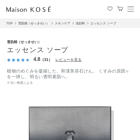
メ
ニ
TOP
雪肌精（せっきせい）
スキンケア
洗顔料
エッセンス ソープ
ュ
ー
を
雪肌精（せっきせい）
開
エッセンス ソープ
閉
す
4.8
（31）
レビューを見る
る
植物のめぐみを凝縮した、和漢美容石けん。 くすみの原因
※
を一掃し、明るい透明素肌へ。
※古い角質による