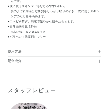
んです。
●次に使うスキンケアもなじみやすい肌へ。
肌のよごれや余分な角質をしっかり取りのぞき、 次に使うスキン
ケアのなじみを高めます。
●ニキビを防ぎ、清潔で健やかな肌をたもちます。
●自然由来指数 92%
※
※水を含む ISO 16128 準拠
●パラベン（防腐剤）フリー
使用方法
配合成分
使用方法
水・オレイン酸・スクロース・グリセリン・ラウリン酸・
●手のひらと顔をぬらしてからよく泡立て、泡で肌を包み込むように
ミリスチン酸・パルミチン酸・ステアリン酸・水酸化Na・
洗顔し、充分にすすいでください。
エタノール・ソルビトール・タチバナ果皮エキス・トウキ
スタッフレビュー
根エキス・ドクダミエキス・ハトムギ種子エキス・メロス
リア根エキス・BG・EDTA－2Na・エチドロン酸・ベヘン
酸・リンゴ酸・炭・香料・グンジョウ・酸化鉄