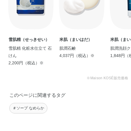
雪肌精（せっきせい）
米肌（まいはだ）
米肌（まい
雪肌精 化粧水仕立て 石
肌潤石鹸
肌潤洗顔ク
けん
4,037円（税込）※
1,848円
2,200円（税込）※
※Maison KOSÉ販売価格
このページに関連するタグ
＃ソープ なめらか