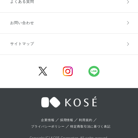
よくある質問
ご利用ガイドトップ
ご注文方法
お支払方法
送料・配送
お問い合わせ
キャンセル・返品・交換
ポイント・クーポン
サイトマップ
定期お届け便
商品レビュー
会員登録
／
／
／
企業情報
採用情報
利用規約
／
プライバシーポリシー
特定商取引法に基づく表記
Copyright (C) KOSE Corporation. All rights reserved.