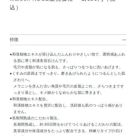
込）
特徴
●和漢植物エキスが溶け込んだふんわりやさしい泡で、透明感あふれ
る肌に導く和漢美容石けんです。
毛穴や皮脂が気になる肌も、さっぱりつるつるに洗いあげます。
●くすみの原因まですっきり。磨きあげられたようにつるんとした肌
ざわりへ。
メラニンを含んだ古い角質や毛穴の皮脂よごれ 、ざらつきまです
っきり落とし、キメ細かくなめらかな肌に導きます。
●和漢植物エキス配合。
和漢植物エキスを贅沢に配合し、洗顔後も肌のつっぱり感があり
ません。
●長期間熟成のこだわり製法。
長期間熟成し、約 80日間をかけてつくりあげるこだわりの製法。
美容成分や保湿成分をたっぷり配合できる、枠練りタイプの石け