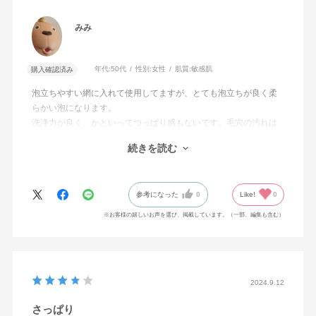
みみ
年代:
50代
性別:
女性
肌質:
敏感肌
購入確認済み
泡立ちやすい網に入れて使用してますが、とても泡立ちが良く柔
らかい泡になります。
洗浄力が良く、かといってつっぱり感もないです。毛穴の汚れは
よく取れると思います。
続きを読む
香りはクレイの香りが少しする位で私は気になりませんでした。
リピート決まりですね。
参考になった
0
Like!
0
※お客様の嬉しいお声を選び、掲載しています。（一部、編集も含む）
2024.9.12
さっぱり