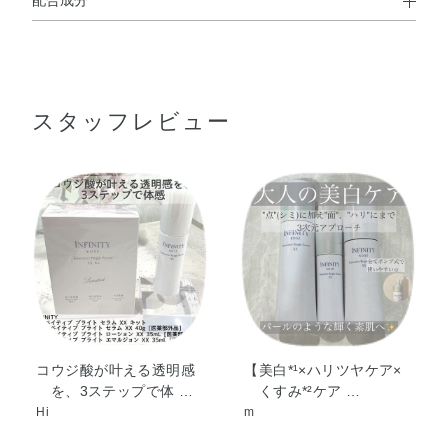
使用方法
コウジ酸
、アラントイン
、 精製水、ジプロピレングリ
※
※
●朝・夜、化粧水で肌をととのえたあとにお使いください。
コール、エタノール、1，3－ブチレングリコール、ポリオ
●ポンプを押して、手のひらに少量をとり、顔になじませます。
キシエチレングリセリン（26E．O．）、グリコシルトレ
スタッフレビュー
ハロース・水添デンプン分解物混合溶液、メチルポリシロ
キサン、濃グリセリン、dl－α－トコフェロール、d－δ－ト
コフェロール、エーデルワイスエキス、カンゾウフラボノ
イド、コメヌカエキス、セイヨウハッカエキス、センキュ
ウ水、チャエキス（1）、ツボクサエキス、ビルベリー葉
エキス、プルーン酵素分解物、レイシエキス、ローズマリ
ーエキス、ロジオラサクラ根エキス、桑黄抽出液、天然ビ
タミンE、N－ステアロイル－N－メチルタウリンナトリウ
ム、N－ラウロイル－L－グルタミン酸ジ（コレステリル・
ベヘニル・オクチルドデシル）、イソノナン酸イソノニ
ル、エデト酸二ナトリウム、オレイン酸エチル、オレイン
コウジ酸が叶える透明感
【美白*¹×ハリツヤケア×
を、3ステップで体 …
くすみ*²ケア …
酸フィトステリル、キサンタンガム、クエン酸、クエン酸
Hi
m
ナトリウム、グリセリン、グリセリン脂肪酸エステル、コ
レステロール、ジカプリン酸プロピレングリコール、セト