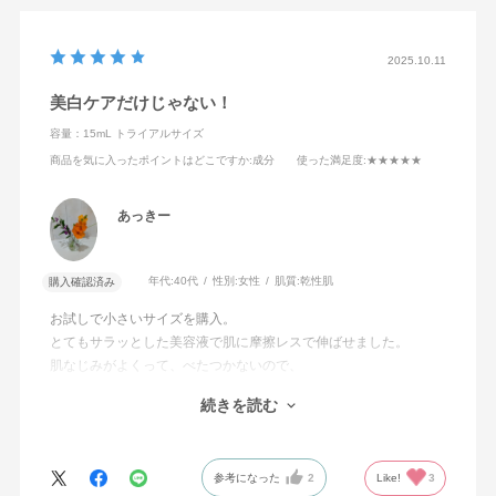
2025.10.11
美白ケアだけじゃない！
容量：15mL トライアルサイズ
商品を気に入ったポイントはどこですか
:成分
使った満足度
:★★★★★
あっきー
年代:
40代
性別:
女性
肌質:
乾性肌
購入確認済み
お試しで小さいサイズを購入。
とてもサラッとした美容液で肌に摩擦レスで伸ばせました。
肌なじみがよくって、べたつかないので、
何種類も美容液を塗りたくる私にはとっても使いやすいテクスチ
続きを読む
ャです♪
そして使ってみて、肌が一段明るくなったように思います。
さらには保湿もされて、キメが整う感じがしました。
参考になった
2
Like!
3
冬にもおすすめ！