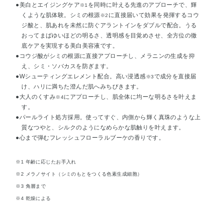
●美白とエイジングケア
を同時に叶える先進のアプローチで、輝
※1
くような肌体験。シミの根源
に直接届いて効果を発揮するコウ
※2
ジ酸と、肌あれを未然に防ぐアラントインをダブルで配合。うる
おってまばゆいほどの明るさ、透明感を目覚めさせ、全方位の徹
底ケアを実現する美白美容液です。
●コウジ酸がシミの根源に直接アプローチし、メラニンの生成を抑
え、シミ・ソバカスを防ぎます。
●Wシューティングエレメント配合。高い浸透感
で成分を直接届
※3
け、ハリに満ちた澄んだ肌へみちびきます。
●大人のくすみ
にアプローチし、肌全体に均ーな明るさを叶えま
※4
す。
●パールライト処方採用。使ってすぐ、内側から輝く真珠のような上
質なつやと、シルクのようになめらかな肌触りを叶えます。
●心まで弾むフレッシュフローラルブーケの香りです。
※1 年齢に応じたお手入れ
※2 メラノサイト（シミのもとをつくる色素生成細胞）
※3 角層まで
※4 乾燥による