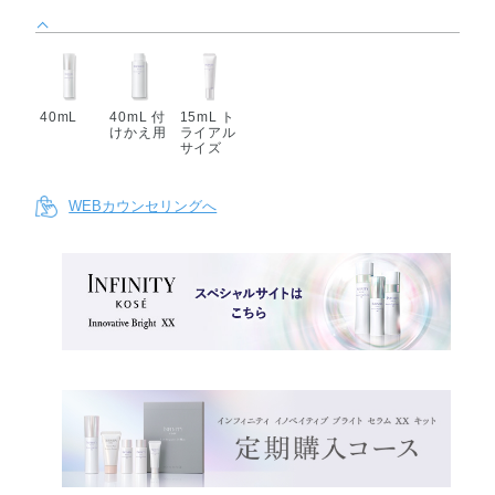
40mL
40mL 付
15mL ト
けかえ用
ライアル
サイズ
WEBカウンセリングへ