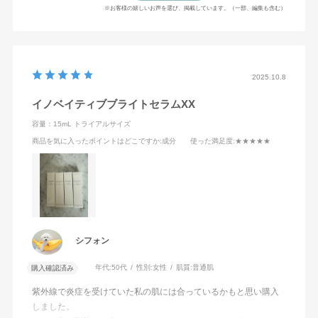
是非、レギュラーサイズも使いたいと思いました。
※お客様の嬉しいお声を選び、掲載しています。（一部、編集も含む）
やっぱりインフィニティのスキンケア好きです♡
2025.10.8
イノベイティブブライトセラムXX
容量：15mL トライアルサイズ
商品を気に入ったポイントはどこですか
:成分
使った満足度
:★★★★★
シフォン
年代:
50代
性別:
女性
肌質:
普通肌
購入確認済み
紫外線で炎症を受けていた私の肌には合っているかもと思い購入
しました。