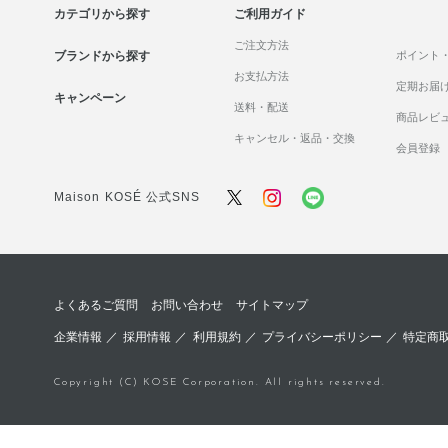
カテゴリから探す
ご利用ガイド
ご注文方法
ブランドから探す
ポイント
お支払方法
定期お届
キャンペーン
送料・配送
商品レビ
キャンセル・返品・交換
会員登録
Maison KOSÉ 公式SNS
よくあるご質問
お問い合わせ
サイトマップ
企業情報
／
採用情報
／
利用規約
／
プライバシーポリシー
／
特定商
Copyright (C) KOSE Corporation. All rights reserved.