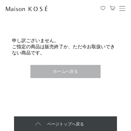
メ
ニ
ュ
ー
を
申し訳ございません。
開
ご指定の商品は販売終了か、ただ今お取扱いでき
閉
ない商品です。
す
る
ホームへ戻る
ページトップへ戻る