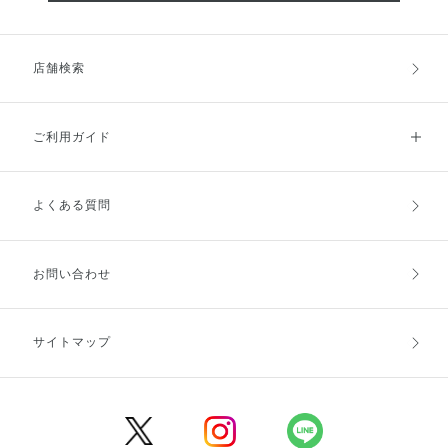
店舗検索
ご利用ガイド
よくある質問
ご利用ガイドトップ
ご注文方法
お支払方法
送料・配送
お問い合わせ
キャンセル・返品・交換
ポイント・クーポン
サイトマップ
定期お届け便
商品レビュー