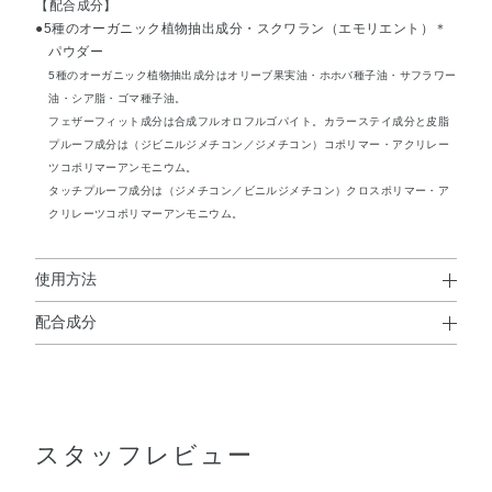
【配合成分】
●5種のオーガニック植物抽出成分・スクワラン（エモリエント）＊
パウダー
5種のオーガニック植物抽出成分はオリーブ果実油・ホホバ種子油・サフラワー
油・シア脂・ゴマ種子油。
フェザーフィット成分は合成フルオロフルゴパイト。カラーステイ成分と皮脂
プルーフ成分は（ジビニルジメチコン／ジメチコン）コポリマー・アクリレー
ツコポリマーアンモニウム。
タッチプルーフ成分は（ジメチコン／ビニルジメチコン）クロスポリマー・ア
クリレーツコポリマーアンモニウム。
使用方法
配合成分
使用方法
水・ジメチコン・合成フルオロフロゴパイト・BG・シリ
●リキッドで眉尻側の眉を描いたあと、パウダーで眉頭からふんわり
カ・水添ポリイソブテン・（ジメチコン／ビニルジメチコ
とぼかします。
※リキッドは薄づきで繊細に描けます。重ねづけでお好みの濃さに
ン）クロスポリマー・ポリグリセリル－3ポリジメチルシ
調節してください。
スタッフレビュー
ロキシエチルジメチコン・アクリレーツコポリマーアンモ
ニウム・オリーブ果実油・カミツレ花エキス・ゴマ種子