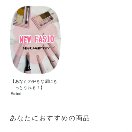
油・サフラワー油・シア脂・セイヨウハッカ葉エキス・ト
ウキンセンカ花エキス・トコフェロール・ホホバ種子油・
ラベンダー花エキス・ローズマリー葉エキス・AMP・
PVP・（C12，13）パレス－23・（C12，13）パレス－
3・（ジビニルジメチコン／ジメチコン）コポリマー・ク
エン酸・グリセリン・スクワラン・トリ（カプリル酸／カ
プリン酸）グリセリル・ベヘネス－30・ポリグリセリル－
3ジシロキサンジメチコン・水酸化Al・窒化ホウ素・エチル
パラベン・フェノキシエタノール・メチルパラベン・グン
ジョウ・マイカ・酸化チタン・酸化鉄・黄4・青1・赤227
【あなたの好きな眉にき
っとなれる！】 …
Emimi
あなたにおすすめの商品