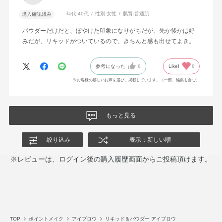
年代:
40代
性別:
女性
肌質:
普通肌
購入確認済み
パウダーだけだと、ぼやけた印象になりがちだが、先か後かは好
みだが、リキッドがついているので、きちんと感も出せてよき。
参考になった
0
Like!
0
※お客様の嬉しいお声を選び、掲載しています。（一部、編集も含む）
もっと見る
絞り込み
表示：新しい順
※レビューは、ログイン後の購入履歴画面からご投稿頂けます。
TOP
ポイントメイク
アイブロウ
リキッド＆パウダー アイブロウ