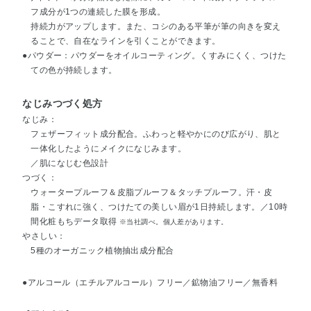
フ成分が1つの連続した膜を形成。
持続力がアップします。また、コシのある平筆が筆の向きを変え
ることで、自在なラインを引くことができます。
●パウダー：パウダーをオイルコーティング。くすみにくく、つけた
ての色が持続します。
なじみつづく処方
なじみ：
フェザーフィット成分配合。ふわっと軽やかにのび広がり、肌と
一体化したようにメイクになじみます。
／肌になじむ色設計
つづく：
ウォータープルーフ＆皮脂プルーフ＆タッチプルーフ。汗・皮
脂・こすれに強く、つけたての美しい眉が1日持続します。／10時
間化粧もちデータ取得
※当社調べ。個人差があります。
やさしい：
5種のオーガニック植物抽出成分配合
●アルコール（エチルアルコール）フリー／鉱物油フリー／無香料