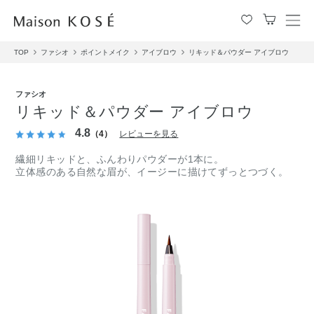
メ
ニ
TOP
ファシオ
ポイントメイク
アイブロウ
リキッド＆パウダー アイブロウ
ュ
ー
を
ファシオ
開
リキッド＆パウダー アイブロウ
閉
す
4.8
（4）
レビューを見る
る
繊細リキッドと、ふんわりパウダーが1本に。
立体感のある自然な眉が、イージーに描けてずっとつづく。