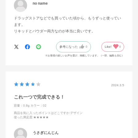
no name
ドラッグストアなどでも買っていた頃から、もうずっと使ってい
ます。
リキッドとパウダー両方なのが本当に良いです。
参考になった
0
Like!
0
※お客様の嬉しいお声を選び、掲載しています。（一部、編集も含む）
2024.3.5
これ一つで完成できる！
容量：0.8g
カラー：02
商品を気に入ったポイントはどこですか
:デザイン
使った満足度
:★★★★★
うさぎにんじん