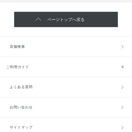
ページトップへ戻る
店舗検索
ご利用ガイド
よくある質問
ご利用ガイドトップ
ご注文方法
お支払方法
送料・配送
お問い合わせ
キャンセル・返品・交換
ポイント・クーポン
サイトマップ