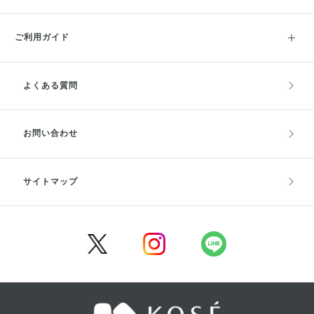
ご利用ガイド
よくある質問
ご利用ガイドトップ
ご注文方法
お支払方法
送料・配送
お問い合わせ
キャンセル・返品・交換
ポイント・クーポン
サイトマップ
定期お届け便
商品レビュー
会員登録