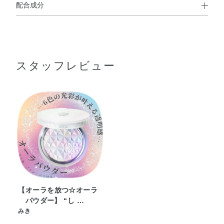
配合成分
使用方法
タルク・ポリメチルシルセスキオキサン・ラウロイルリシ
●ベースメイクアップの仕上げや、外出先でのお化粧なおしにお使い
ン・リンゴ酸ジイソステアリル・シリカ・（ビニルジメチ
ください。
●パウダーの表面をやさしくなでるようにして、パフやブラシに適量
コン／メチコンシルセスキオキサン）クロスポリマー・イ
をとり、手の甲でつき具合をみてから、軽くすべらせるようにし
スタッフレビュー
ソノナン酸イソノニル・ミリスチン酸亜鉛・ワセリン・ス
てお肌にのばします。
テアロイルグルタミン酸2Na・オウゴン根エキス・ケイケ
※パウダーをとるときに力を加えすぎると、多くとれることがあ
ットウエキス・シラカンバ樹液・シラカンバ樹皮エキス・
りますのでご注意ください。
ゼニアオイエキス・パルミトイルペンタペプチド－4・加
●お化粧なおしのときは、ティッシュペーパーなどで汗や余分な皮脂
をおさえてから、少量ずつとってお使いください。
水分解コラーゲン・BG・DPG・イソステアリン酸ソルビ
タン・エタノール・エチルヘキシルグリセリン・オレイン
酸フィトステリル・カプリリルグリコール・カルボマー・
キサンタンガム・グリセリン・コハク酸・コハク酸2Na・
ジフェニルシロキシフェニルトリメチコン・ジメチコン・
スクワラン・ナイロン－12・ヒドロキシアパタイト・ポリ
ソルベート20・ミリスチン酸オクチルドデシル・ラウリン
【オーラを放つ☆オーラ
パウダー】 “し …
酸亜鉛・酸化スズ・水・水酸化Al・水添レシチン・乳酸
みき
Na・フェノキシエタノール・香料・グンジョウ・コンジョ