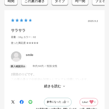
時間
この夏の暑さ
タイプ
均一間
フェイス
2025.9.2
サラサラ
容量：10g
カラー：02
使った満足度
:★★★★★
smile
年代:
50代
性別:
女性
購入確認済み
2回目のリピです。
この夏の暑さで化粧崩れ対策としてとても活躍しています。
ブラシでサッーと付けるだけで1日目立つ崩れはなく安心して使っ
続きを読む
ています。
参考になった
0
Like!
0
※お客様の嬉しいお声を選び、掲載しています。（一部、編集も含む）