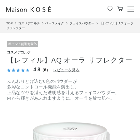
メ
ニ
TOP
コスメデコルテ
ベースメイク
フェイスパウダー
【レフィル】AQ オーラ
ュ
リフレクター
ー
を
開
閉
コスメデコルテ
す
【レフィル】AQ オーラ リフレクター
る
4.8
（8）
レビューを見る
ふんわりとけ込む6色のパウダーが
多彩なコントロール機能を演出し、
上品なツヤを湛えた透明感を叶えるフェイスパウダー。
内から輝きがあふれ出すように、オーラを放つ肌へ。