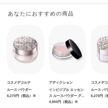
ウ・マイカ・マンガンバイオレット・酸化チタン・酸化亜
鉛・酸化鉄・黄4・赤226
あなたにおすすめの商品
コスメデコルテ
アディクション
コスメデコ
ルース パウダー
インビジブル エッセン
ルース パ
6,270円（税込）※
ス ルースパウダー グロ
6,270円
ウ +
4,950円（税込）※