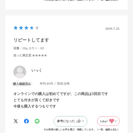
2025.7.31
リピートしてます
容量：10g
カラー：02
使った満足度
:★★★★★
いっく
年代:
60代
性別:
女性
購入確認済み
オンラインでの購入は初めてですが、この商品は3回目です
とても付きが良くて好きです
今後も購入するつもりです
参考になった
0
Like!
0
※お客様の嬉しいお声を選び、掲載しています。（一部、編集も含む）