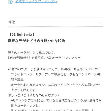
公式オンラインブティックへ
特徴
【02 light mix】
繊細な光がまざり合う軽やかな印象
輝きのオーラが、とけ込んでゆく。
6色の光彩が叶える透明感。AQ オーラ リフレクター
●6色のパウダーがまざり合うことで、透明感・血色感・カバー力・
ブライトニング・リフトアップ印象など、多彩なコントロール機
能を演出。
オーラがあふれるような、ふんわりとしたツヤとハリに満ちた仕
上がりを叶えます。
①しっとりとけ込むなめらかなタッチ
AQスキンケアにも配合している美容成分などのうるおい成分で粉
体をコーティングし、
肌へとけ込むような、しっとりなめらかなタッチを実現しまし