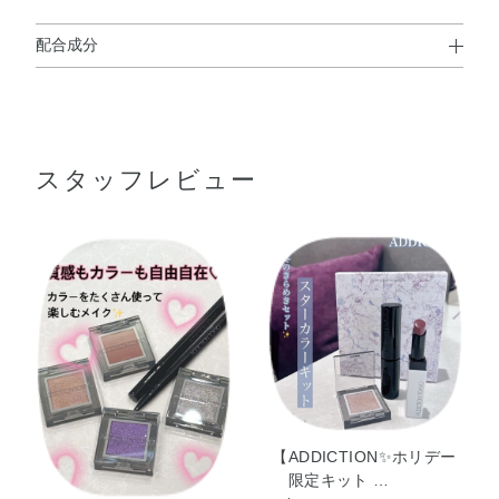
配合成分
リンゴ酸ジイソステアリル・タルク・ホウケイ酸（Ca／
Al）・トリエチルヘキサノイン・合成フルオロフロゴパイ
ト・ホウケイ酸（Ca／Na）・メタクリル酸メチルクロス
スタッフレビュー
ポリマー・PET・ラウロイルリシン・エチルヘキサン酸セ
チル・ホウケイ酸（Ca／チタン）・シリカ・ミネラルオイ
ル・カニナバラ果実油・ジパルミチン酸アスコルビル・ダ
マスクバラ花エキス・トコフェロール・BG・イソドデカ
ン・スクワラン・ステアリン酸Mg・ヘキサ（ヒドロキシス
テアリン酸／ステアリン酸／ロジン酸）ジペンタエリスリ
チル・マルトデキストリン・酸化スズ・水・水添ポリイソ
ブテン・クロルフェネシン・カルミン・グンジョウ・コン
ジョウ・マイカ・酸化チタン・酸化亜鉛・酸化鉄
【ADDICTION✨ホリデー
限定キット …