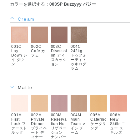
カラーを選択する：
003SP Buzzyyy バジー
Cream
001C
002C
003C
004C
Lay
Cafe カ
Discussi
242kg
Down レ
フェ
on ディ
トゥフォ
イ ダウ
スカッシ
ーティト
ン
ョン
ゥキログ
ラム
Matte
001M
002M
003M
004M
005M
006M
First
Private
Reserva
Main
Catering
New
Look フ
Dinner
tion No.
Team メ
ケータリ
Skills ニ
ァースト
プライベ
リザベー
イン チ
ング
ュー ス
ルック
ート デ
ション
ーム
キルズ
ィナー
ナンバー