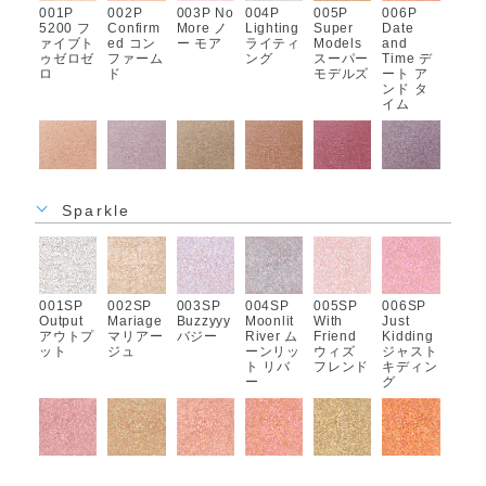
001P
002P
003P No
004P
005P
006P
5200 フ
Confirm
More ノ
Lighting
Super
Date
ァイブト
ed コン
ー モア
ライティ
Models
and
ゥゼロゼ
ファーム
ング
スーパー
Time デ
ロ
ド
モデルズ
ート ア
ンド タ
イム
007P
008P
009P
010P
011P
012P
Laptop
Shutter
3/4 スリ
Not so
Studio
Last
Sparkle
ラップト
Speed
ー クォ
Serious
05 スタ
Shoot ラ
ップ
シャッタ
ーター
ノット
ジオ フ
スト シ
ー スピ
ソー シ
ァイブ
ュート
ード
リアス
001SP
002SP
003SP
004SP
005SP
006SP
Output
Mariage
Buzzyyy
Moonlit
With
Just
アウトプ
マリアー
バジー
River ム
Friend
Kidding
ット
ジュ
ーンリッ
ウィズ
ジャスト
013P
014P
015P
016P 3-
ト リバ
フレンド
キディン
Willow
Agent エ
Soul
6-2 スリ
ー
グ
Tree ウ
ージェン
Food ソ
ーシック
ィロウ
ト
ウル フ
スツー
ツリー
ード
007SP
008SP
009SP
010SP
011SP
012SP
Pickup
Teamwo
Paparaz
Pop the
Wrap
Fun For