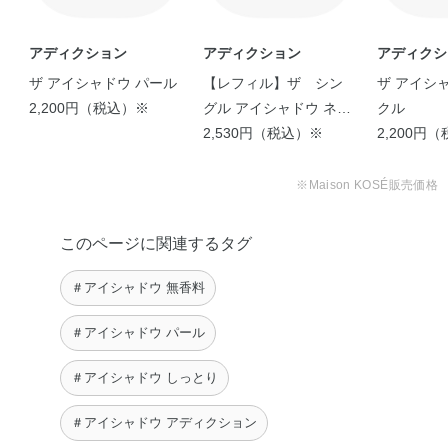
アディクション
アディクション
アディクシ
ザ アイシャドウ パール
【レフィル】ザ シン
ザ アイシ
2,200円（税込）※
グル アイシャドウ ネイ
クル
キッドシアー
2,530円（税込）※
2,200円
【🔥ナチュラルだけど盛
れるアイカラー …
※Maison KOSÉ販売価格
LISA
このページに関連するタグ
＃アイシャドウ 無香料
＃アイシャドウ パール
＃アイシャドウ しっとり
＃アイシャドウ アディクション