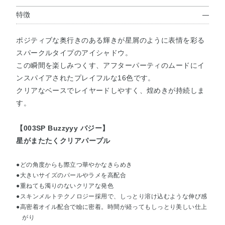
特徴
ポジティブな奥行きのある輝きが星屑のように表情を彩る
スパークルタイプのアイシャドウ。
この瞬間を楽しみつくす、アフターパーティのムードにイ
ンスパイアされたプレイフルな16色です。
クリアなベースでレイヤードしやすく、煌めきが持続しま
す。
【003SP Buzzyyy バジー】
星がまたたくクリアパープル
●どの角度からも際立つ華やかなきらめき
●大きいサイズのパールやラメを高配合
●重ねても濁りのないクリアな発色
●スキンメルトテクノロジー採用で、しっとり溶け込むような伸び感
●高密着オイル配合で瞼に密着。時間が経ってもしっとり美しい仕上
がり