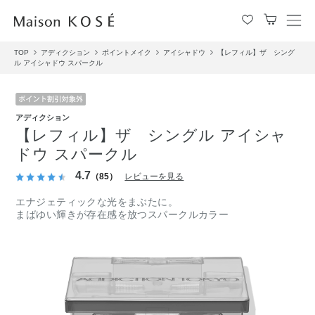
メ
ニ
TOP
アディクション
ポイントメイク
アイシャドウ
【レフィル】ザ シング
ュ
ル アイシャドウ スパークル
ー
を
開
閉
アディクション
す
【レフィル】ザ シングル アイシャ
る
ドウ スパークル
4.7
（85）
レビューを見る
エナジェティックな光をまぶたに。
まばゆい輝きが存在感を放つスパークルカラー