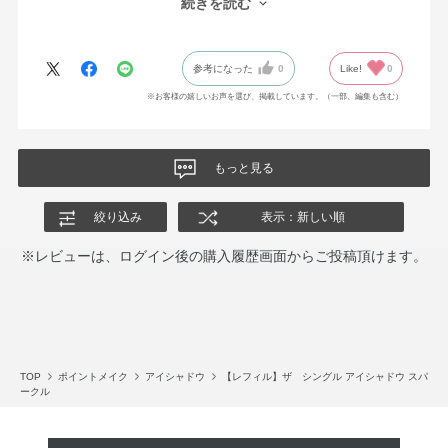
続きを読む
種類豊富すぎて本当に悩みましたが、このアイシャドウともう一
つ、モーブとかラベンダーの青みが感じられる色にしました。
パレットの色より、目の上に乗せた時に映える色だと思いまし
参考になった
0
Like!
0
た。自分で言うのもなんですが、なんか可愛い、、。メイクが楽
しくなりました。
※お客様の嬉しいお声を選び、掲載しています。（一部、編集も含む）
もっと見る
絞り込み
表示：新しい順
※レビューは、ログイン後の購入履歴画面からご投稿頂けます。
TOP
ポイントメイク
アイシャドウ
【レフィル】ザ シングル アイシャドウ スパ
ークル