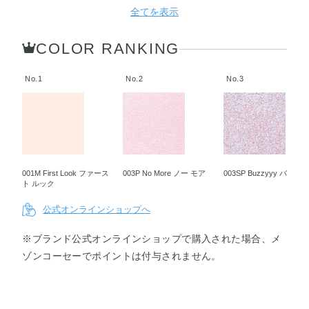
Time ピ
rk チー
ziii パパ
Bottle ポ
Time ラ
Fun ファ
全てを表示
ックアッ
ムワーク
ラッチ
ップ ザ
ップ タ
ン フォ
プ タイ
ボトル
イム
ー ファ
ム
ン
COLOR RANKING
No.1
No.2
No.3
013SP
014SP
015SP
016SP
Be
On the
Spontan
Dont Be
Funny
Boat オ
eous ス
Shy ドン
ビー フ
ン ザ ボ
ポンティ
ト ビー
ァニー
ート
ニアス
シャイ
001M First Look ファース
003P No More ノー モア
003SP Buzzyyy バジー
ト ルック
公式オンラインショップへ
※ブランド公式オンラインショップで購入された場合、メ
ゾンコーセーでポイントは付与されません。