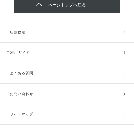
ページトップへ戻る
店舗検索
ご利用ガイド
よくある質問
ご利用ガイドトップ
ご注文方法
お支払方法
送料・配送
お問い合わせ
キャンセル・返品・交換
ポイント・クーポン
サイトマップ