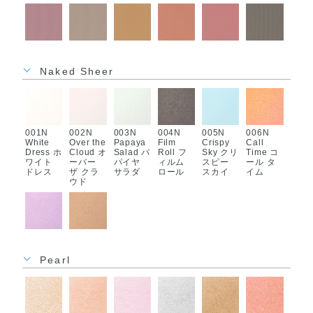
007M
008M
009M
010M
011M
012M
Finder
Photo
On
Same
Hair and
Look
ファイン
Shootin
Location
School
Makeup
Test ル
Naked Sheer
ダー
g フォト
オン ロ
セイム
ヘア ア
ック テ
シューテ
ケーショ
スクール
ンド メ
スト
ィング
ン
イクアッ
プ
001N
002N
003N
004N
005N
006N
White
Over the
Papaya
Film
Crispy
Call
Dress ホ
Cloud オ
Salad パ
Roll フ
Sky クリ
Time コ
ワイト
ーバー
パイヤ
ィルム
スピー
ール タ
013M
014M
015M
016M
ドレス
ザ クラ
サラダ
ロール
スカイ
イム
Apple
Stuck in
Small
Name
ウド
Box アッ
Traffic
Gossip
List ネー
プル ボ
スタック
スモール
ム リス
ックス
イン ト
ゴシップ
ト
ラフィッ
ク
007N
008N
Lunch
Bleachi
Break ラ
ng ブリ
Pearl
ンチ ブ
ーチング
レイク