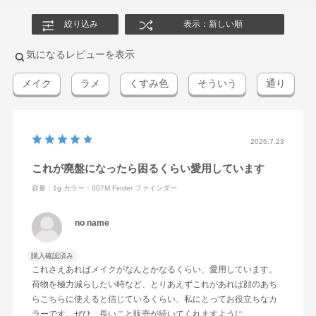
絞り込み
表示：新しい順
気になるレビューを表示
メイク
ラメ
くすみ色
そういう
通り
2026.7.23
これが廃盤になったら困るくらい愛用しています
容量：1g
カラー：007M Finder ファインダー
no name
購入確認済み
これさえあればメイクがなんとかなるくらい、愛用しています。
荷物を極力減らしたい時など、とりあえずこれがあれば顔のあち
らこちらに使えると信じているくらい、私にとってお役立ちなカ
ラーです。ぜひ、長いこと販売が続いてくれますように。