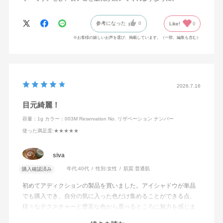
参考になった
0
Like!
0
※お客様の嬉しいお声を選び、掲載しています。（一部、編集も含む）
2026.7.16
目元綺麗！
容量：1g
カラー：003M Reservation No. リザベーション ナンバー
使った満足度
:★★★★★
siva
年代:
40代
性別:
女性
肌質:
普通肌
購入確認済み
初めてアディクションの製品を買いました。アイシャドウが単品
でも購入でき、自分の気に入った色だけ集めることができる点、
様々なテクスチャーと豊富な色から選べるところに魅力を感じま
した。