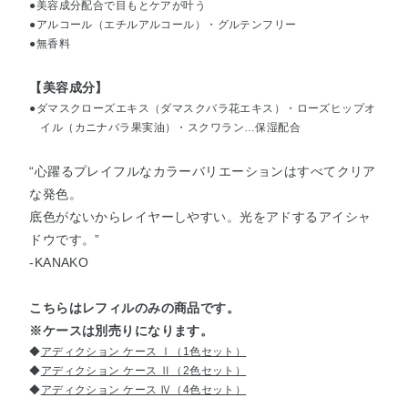
●美容成分配合で目もとケアが叶う
●アルコール（エチルアルコール）・グルテンフリー
●無香料
【美容成分】
●ダマスクローズエキス（ダマスクバラ花エキス）・ローズヒップオ
イル（カニナバラ果実油）・スクワラン…保湿配合
“心躍るプレイフルなカラーバリエーションはすべてクリア
な発色。
底色がないからレイヤーしやすい。光をアドするアイシャ
ドウです。”
-KANAKO
こちらはレフィルのみの商品です。
※ケースは別売りになります。
◆
アディクション ケース Ⅰ（1色セット）
◆
アディクション ケース Ⅱ（2色セット）
◆
アディクション ケース Ⅳ（4色セット）