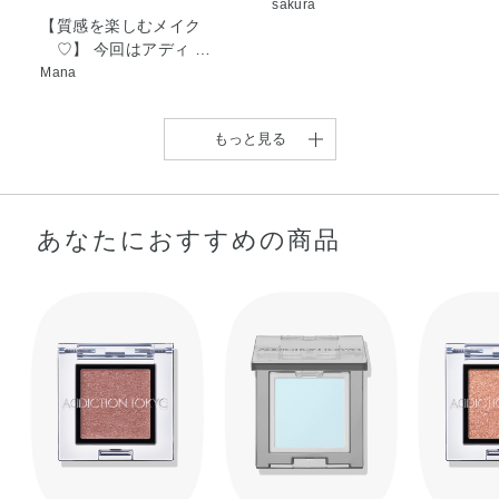
sakura
【質感を楽しむメイク
♡】 今回はアディ …
Mana
もっと見る
あなたにおすすめの商品
【アディクション アイシ
【全60色の圧巻のカラー
ャドウ60色スウ …
バリエーションア …
Nao
urara