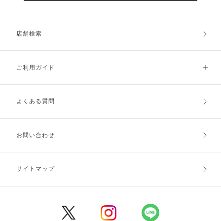
店舗検索
ご利用ガイド
よくある質問
ご利用ガイドトップ
ご注文方法
お支払方法
送料・配送
お問い合わせ
キャンセル・返品・交換
ポイント・クーポン
サイトマップ
定期お届け便
商品レビュー