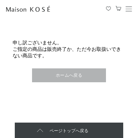
メ
ニ
ュ
ー
を
申し訳ございません。
開
ご指定の商品は販売終了か、ただ今お取扱いでき
閉
ない商品です。
す
る
ホームへ戻る
ページトップへ戻る